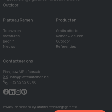
Platteau Ramen
Producten
Toonzalen
Gratis offerte
Vacatures
Ramen & deuren
Bedrijf
Outdoor
Nieuws
Referenties
Contacteer ons
Plan jouw VIP-afspraak
info@platteauramen.be
+32 52 52 05 86
facebook
linkedIn
instagram
pinterest
Privacy- en cookie policy
Garantie
Levenslange garantie