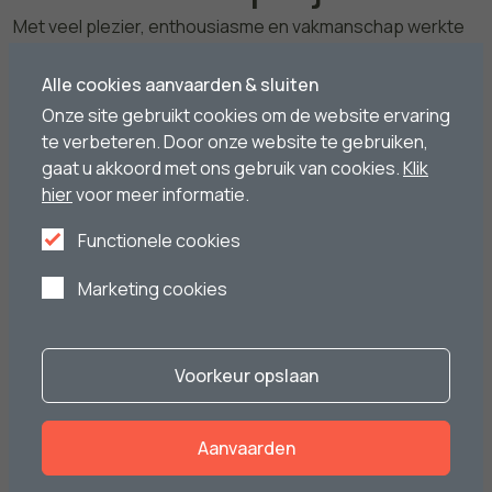
Met veel plezier, enthousiasme en vakmanschap werkte
Platteau Ramen al tientallen projecten af. Een greep uit
ons portfolio:
Alle cookies aanvaarden & sluiten
Onze site gebruikt cookies om de website ervaring
Bekijk alle projecten
te verbeteren. Door onze website te gebruiken,
gaat u akkoord met ons gebruik van cookies.
Klik
hier
voor meer informatie.
Functionele cookies
Nieuwbouw Ternat
Marketing cookies
Bekijk het project
Ontdek het project
Voorkeur opslaan
Nieuwbouw Ternat
Aanvaarden
Tuin renovatie Mechelen