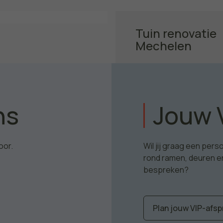
Tuin renovatie
Mechelen
Ontdek het project
ns
Jouw 
oor.
Wil jij graag een per
rond ramen, deuren e
bespreken?
Plan jouw VIP-afsp