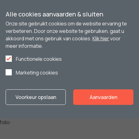
nze producten?
Alle cookies aanvaarden & sluiten
Onze site gebruikt cookies om de website ervaring te
verbeteren. Door onze website te gebruiken, gaat u
akkoord met ons gebruik van cookies.
Klik hier
voor
meer informatie.
Functionele cookies
Marketing cookies
rojecten
Voorkeur opslaan
Aanvaarden
hap werkte Platteau Ramen al
folio: