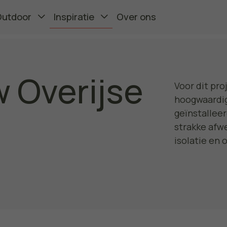
Outdoor
Inspiratie
Over ons
 Overijse
Voor dit pro
hoogwaardig
geïnstallee
strakke afwe
isolatie en 