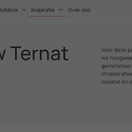
Outdoor
Inspiratie
Over ons
 Ternat
Voor deze p
we hoogwaar
geïnstallee
strakke afwe
isolatie en 