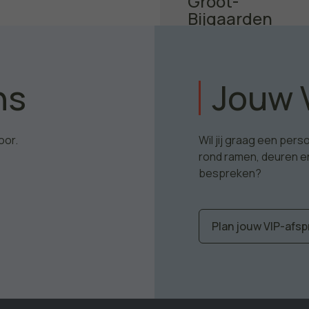
Groot-
Bijgaarden
ns
Jouw 
Ontdek het project
oor.
Wil jij graag een per
rond ramen, deuren e
bespreken?
Plan jouw VIP-afsp