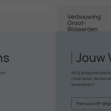
Verbouwing
Groot-
Bijgaarden
ns
Jouw 
Ontdek het project
oor.
Wil jij graag een per
rond ramen, deuren e
bespreken?
Plan jouw VIP-afsp