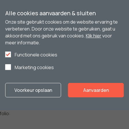
nze producten?
Alle cookies aanvaarden & sluiten
Onze site gebruikt cookies om de website ervaring te
verbeteren. Door onze website te gebruiken, gaat u
akkoord met ons gebruik van cookies.
Klik hier
voor
meer informatie.
Functionele cookies
Marketing cookies
rojecten
Voorkeur opslaan
Aanvaarden
hap werkte Platteau Ramen al
folio: