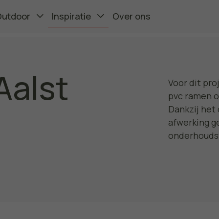
Outdoor
Inspiratie
Over ons
Aalst
Voor dit pr
pvc ramen o
Dankzij het
afwerking ge
onderhoudsv