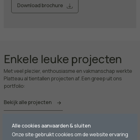
Download brochure
Enkele leuke projecten
Met veel plezier, enthousiasme en vakmanschap werkte
Platteau al tientallen projecten af. Een greep uit ons
portfolio:
Bekijk alle projecten
Alle cookies aanvaarden & sluiten
Onze site gebruikt cookies om de website ervaring
Nieuwbouw Vilvoorde