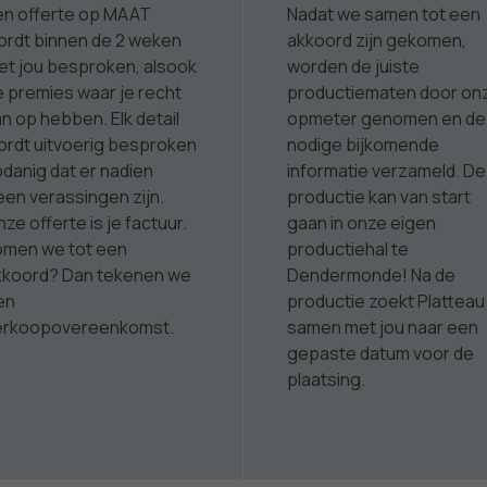
en offerte op MAAT
Nadat we samen tot een
ordt binnen de 2 weken
akkoord zijn gekomen,
et jou besproken, alsook
worden de juiste
e premies waar je recht
productiematen door on
n op hebben. Elk detail
opmeter genomen en de
ordt uitvoerig besproken
nodige bijkomende
danig dat er nadien
informatie verzameld. De
een verassingen zijn.
productie kan van start
ze offerte is je factuur.
gaan in onze eigen
omen we tot een
productiehal te
kkoord? Dan tekenen we
Dendermonde!
Na de
en
productie zoekt Platteau
erkoopovereenkomst.
samen met jou naar een
gepaste datum voor de
plaatsing.