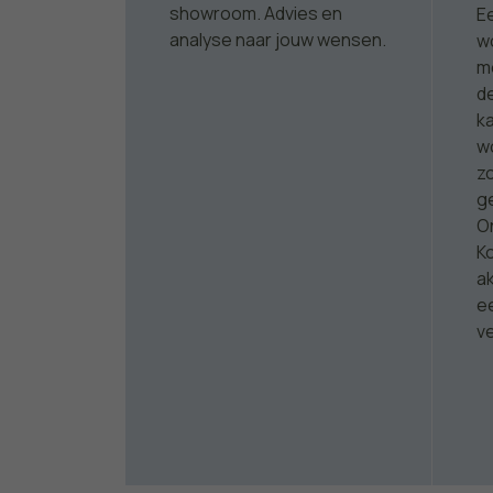
showroom. Advies en
E
analyse naar jouw wensen.
w
m
d
ka
w
zo
g
On
K
a
e
v