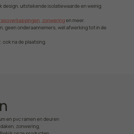
ak design, uitstekende isolatiewaarde en weinig
rrasoverkappingen
,
zonwering
en meer.
n, geen onderaannemers, wél afwerking tot in de
r, ook na de plaatsing.
en
nium en pvc ramen en deuren
ndaken, zonwering,
Bekijk onze producten.