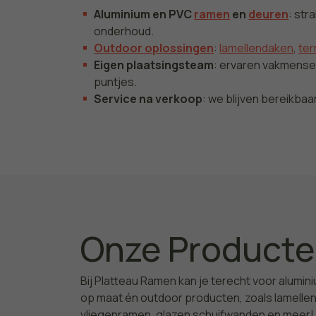
Aluminium en PVC
ramen
en
deuren
: str
onderhoud.
Outdoor oplossingen
:
lamellendaken
,
te
Eigen plaatsingsteam
: ervaren vakmense
puntjes.
Service na verkoop
: we blijven bereikbaa
Onze Product
Bij Platteau Ramen kan je terecht voor alumi
op maat én outdoor producten, zoals lamelle
vliegenramen, glazen schuifwanden en meer! 