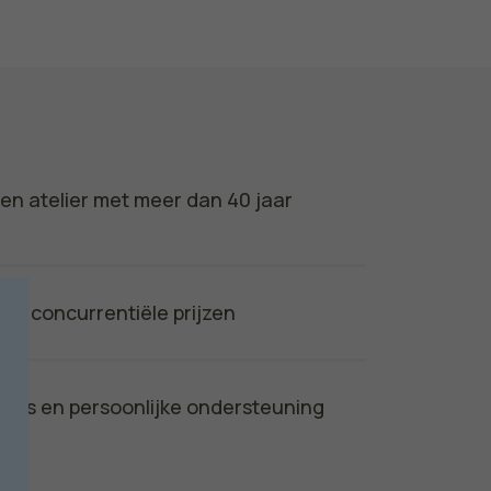
gen atelier met meer dan 40 jaar
aan concurrentiële prijzen
vies en persoonlijke ondersteuning