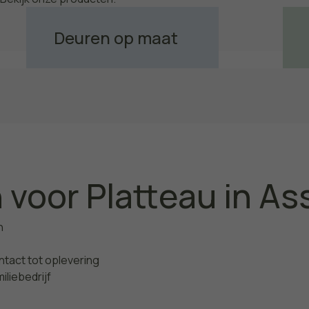
Deuren op maat
Bekijk meer
voor Platteau in As
n
tact tot oplevering
iliebedrijf