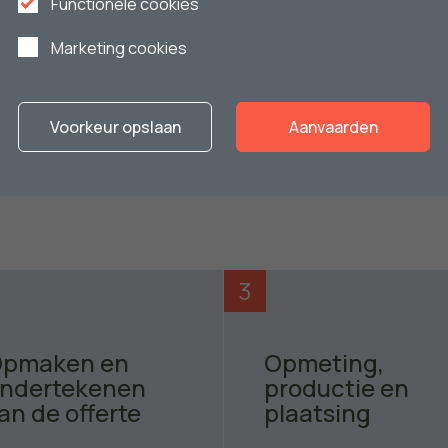
Functionele cookies
Marketing cookies
Voorkeur opslaan
Aanvaarden
e werk?
3
pmaken en
Opmeting,
ndertekenen
productie en
an de offerte
plaatsing