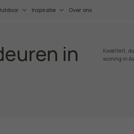
Outdoor
Inspiratie
Over ons
euren in
Kwaliteit, 
woning in A