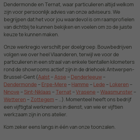
Dendermonde en Ternat, waar particulieren altijd welkom
zijn voor persoonlijk advies van onze adviseurs. We
begrijpen dat het voor jou waardevol is om raamprofielen
van dichtbij te kunnen bekijken en voelen om zo de juiste
keuze te kunnen maken.
Onze werkregio verschilt per doelgroep. Bouwbedrijven
volgen we over heel Vlaanderen, terwijl we voor de
particulieren in een straal van enkele tientallen kilometers
rond de showrooms actief zijn in de driehoek Antwerpen-
Brussel-Gent (
Aalst
–
Asse
–
Denderleeuw
–
Dendermonde
–
Erpe-Mere
–
Hamme
–
Lede
–
Lokeren
–
Ninove
–
Sint-Niklaas
–
Ternat
–
Vrasene
–
Waasmunster
–
Wetteren
–
Zottegem
– …). Momenteel heeft ons bedrijf
een vijftigtal werknemers in dienst, van wie er vijftien
werkzaam zijn in ons atelier.
Kom zeker eens langs in één van onze toonzalen.