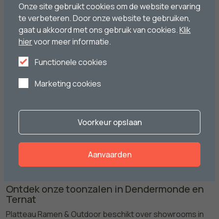
Onze site gebruikt cookies om de website ervaring
te verbeteren. Door onze website te gebruiken,
gaat u akkoord met ons gebruik van cookies.
Klik
hier
voor meer informatie.
Functionele cookies
Wil je meer weten over onze ramen en
Marketing cookies
deuren?
Vraag je gratis brochure aan.
Voorkeur opslaan
Download brochure
Aanvaarden
Ontdek onze toonzalen in Dendermonde en
Ternat
Platteau Ramen & Outdoor beschikt over showrooms in