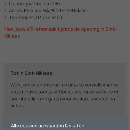
Openingsuren: 10u - 18u
Adres: Parklaan 94, 9100 Sint-Niklaas
Telefoonnr.: 03 776 91 00
Plan jouw VIP-afspraak tijdens de opening in Sint-
Niklaas
Tot in Sint-Niklaas!
We kijken er enorm naar uit om u te verwelkomen in
onze nieuwe toonzaal. Houd zeker onze website en
social media in de gaten voor verdere updates en
acties.
Heb je vragen?
Neem gerust contact op met
ons
.
Alle cookies aanvaarden & sluiten